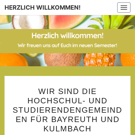
Skip
HERZLICH WILLKOMMEN!
Togg
to
navi
content
HERZL
WILLKOM
WIR
WIR SIND DIE
SIND
HOCHSCHUL- UND
DIE
STUDIERENDENGEMEIND
HOCHSCHUL-
UND
EN FÜR BAYREUTH UND
STUDIERENDENGEMEIN
KULMBACH
FÜR